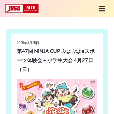
内
MAI
容
MEN
を
Post
ス
navigation
キ
2025年3月25日
ッ
第47回 NINJA CUP ぷよぷよeスポ
プ
ーツ体験会＋小学生大会 4月27日
（日）