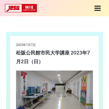
内
MAI
容
MEN
を
Post
ス
navigation
キ
ッ
2023年7月7日
プ
松阪公民館市民大学講座 2023年7
月2日（日）