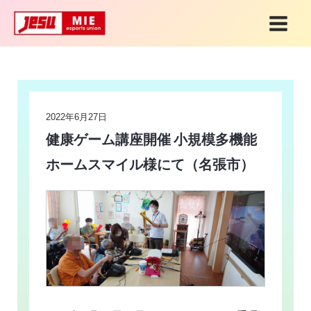
内
MAI
容
MEN
を
Post
ス
navigation
キ
2022年6月27日
ッ
健康ゲーム講座開催 小規模多機能
プ
ホームスマイル様にて（名張市）