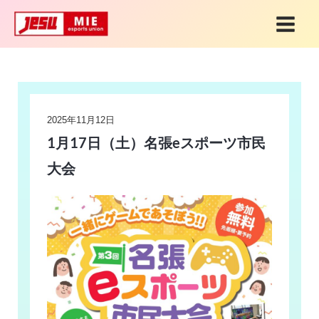
内
MAI
容
MEN
を
Post
ス
navigation
キ
2025年11月12日
ッ
1月17日（土）名張eスポーツ市民
プ
大会